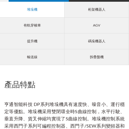
堆垛機
桁架機器人
有軌穿梭車
AGV
提升機
碼垛機器人
輸送線
拆疊盤機
產品特點
亨通智能科技 DP系列堆垛機具有速度快、噪音小、運行穩
定等優點。堆垛機采用雙閉環全時S曲線控制，水平行駛、
垂直升降、貨叉伸縮均實現了S曲線控制。堆垛機控制系統
采用西門子系列可編程控制器、西門子/SEW系列變頻器和