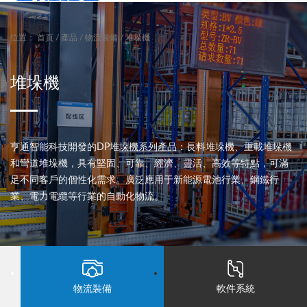
位置：
首頁
/
產品
/
物流裝備
/
堆垛機
堆垛機
亨通智能科技開發的DP堆垛機系列產品：長料堆垛機、重載堆垛機
和彎道堆垛機，具有堅固、可靠、經濟、靈活、高效等特點，可滿
足不同客戶的個性化需求。廣泛應用于新能源電池行業、鋼鐵行
業、電力電纜等行業的自動化物流。
物流裝備
軟件系統