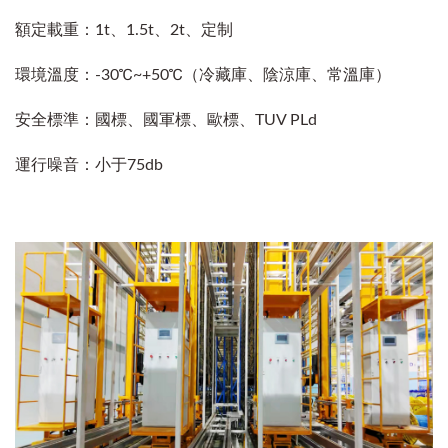
額定載重：1t、1.5t、2t、定制
環境溫度：-30℃~+50℃（冷藏庫、陰涼庫、常溫庫）
安全標準：國標、國軍標、歐標、TUV PLd
運行噪音：小于75db